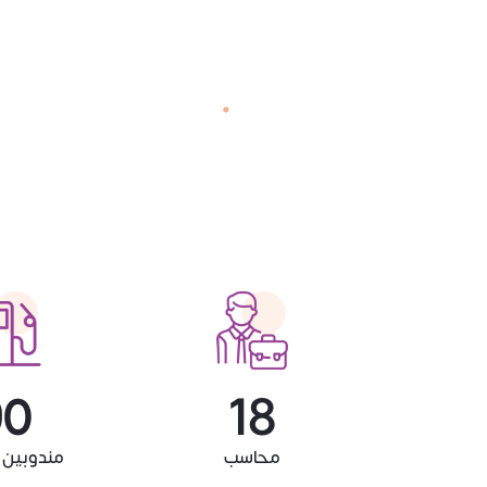
00
20
محاسب
مندوبين 