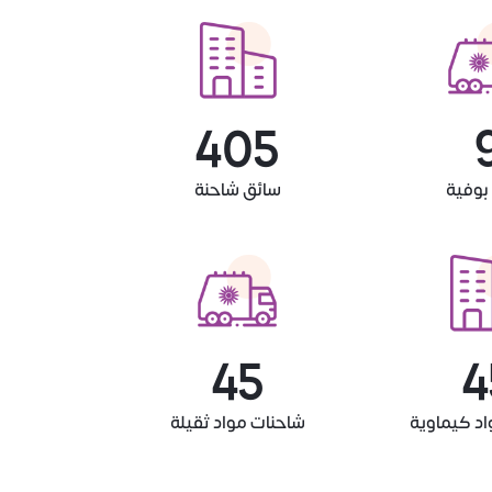
450
1
بوفية
سائق شاحنة
50
5
اد كيماوية
شاحنات مواد ثقيلة