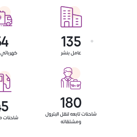
60
150
عامل بنشر
كهربائي 
200
50
شاحنات تابعه لنقل البترول
شاحنات 
ومشتقاته