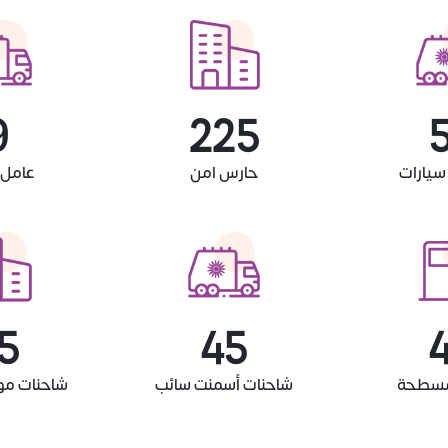
0
250
سيارات
حارس امن
عامل 
0
50
مسطحة
شاحنات أسمنت سائب
شاحنات مو